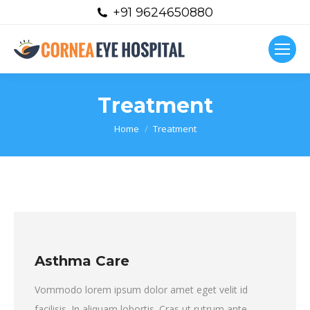
+91 9624650880
Treatment
You are here:
Home
Treatment
Asthma Care
Vommodo lorem ipsum dolor amet eget velit id
facilisis. In aliquam lobortis. Cras ut rutrum ante.